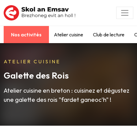
Nos activités
Atelier cuisine
Club de lecture
C
ATELIER CUISINE
Galette des Rois
Atelier cuisine en breton : cuisinez et dégustez
une galette des rois "fardet ganeoc'h" !