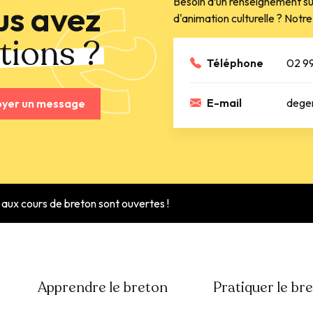
Besoin d’un renseignement su
us avez
d'animation culturelle ? Notre 
tions ?
Téléphone
02 99
E-mail
dege
oyer un message
s aux cours de breton sont ouvertes !
Apprendre le breton
Pratiquer le br