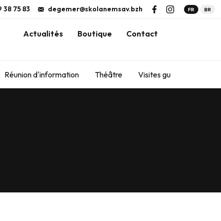
 38 75 83
degemer@skolanemsav.bzh
FR
BR
Actualités
Boutique
Contact
Réunion d'information
Théâtre
Visites guidées
Yog