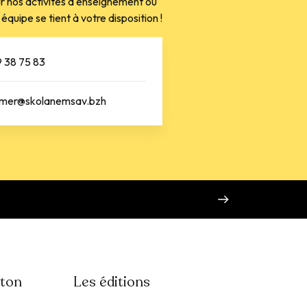
r nos activités d'enseignement ou
équipe se tient à votre disposition !
 38 75 83
mer@skolanemsav.bzh
eton
Les éditions