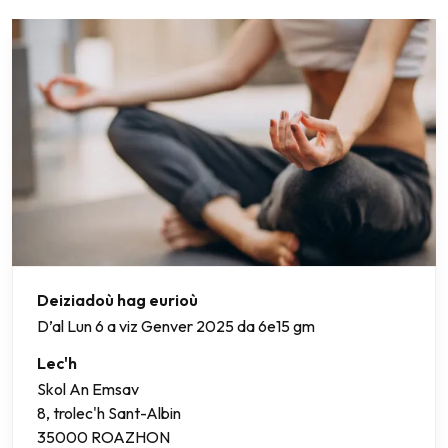
Deiziadoù hag eurioù
D’al Lun 6 a viz Genver 2025 da 6e15 gm
Lec'h
Skol An Emsav
8, trolec'h Sant-Albin
35000 ROAZHON