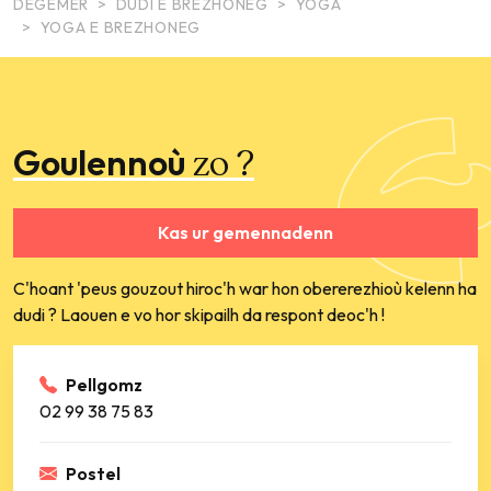
DEGEMER
DUDI E BREZHONEG
YOGA
YOGA E BREZHONEG
Goulennoù
zo ?
Kas ur gemennadenn
C'hoant 'peus gouzout hiroc'h war hon obererezhioù kelenn ha
dudi ? Laouen e vo hor skipailh da respont deoc'h !
Pellgomz
02 99 38 75 83
Postel