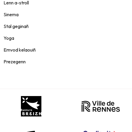
Lenn a-stroll
Sinema
Stal geginañ
Yoga
Emvod kelaouiñ
Prezegenn