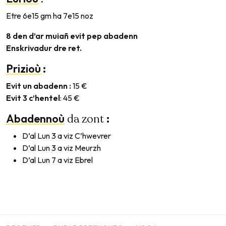
Etre 6e15 gm ha 7e15 noz
8 den d’ar muiañ evit pep abadenn
Enskrivadur dre ret.
Prizioù
:
Evit un abadenn :
15 €
Evit 3 c’hentel
: 45 €
Abadennoù
da zont
:
D’al Lun 3 a viz C’hwevrer
D’al Lun 3 a viz Meurzh
D’al Lun 7 a viz Ebrel