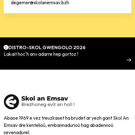
degemer@skolanemsav.bzh
DISTRO-SKOL GWENGOLO 2026
Lakait hoc'h anv adarre hep gortoz !
Abaoe 1969 e vez treuzkaset ha brudet ar yezh gant Skol An
Emsav dre kentelioù, embannadurioù hag abadennoù
sevenadurel.