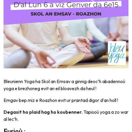
Bleunienn Yoga ha Skol an Emsav a ginnig deoc’h abadennoù
yoga e brezhoneg evit an eil bloavezh da heul !
Emgav bep miz e Roazhon evit ur prantad digor d’an holl !
Degasit ho plaid hag ho koubenner.
Tapisoù yoga a zo war
al lec’h.
Eurioù
: