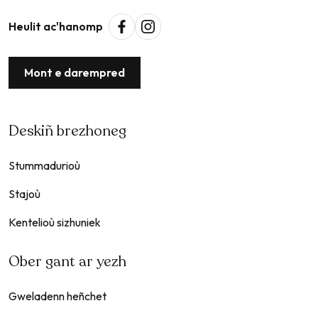
Heulit ac'hanomp
Mont e darempred
Deskiñ brezhoneg
Stummadurioù
Stajoù
Kentelioù sizhuniek
Ober gant ar yezh
Gweladenn heñchet