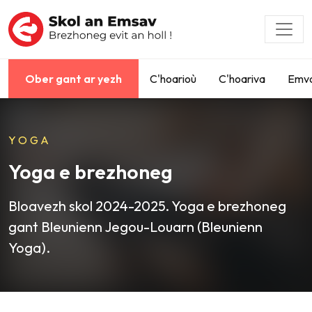
Ober gant ar yezh
C'hoarioù
C'hoariva
Emvo
YOGA
Yoga e brezhoneg
Bloavezh skol 2024-2025. Yoga e brezhoneg
gant Bleunienn Jegou-Louarn (Bleunienn
Yoga).